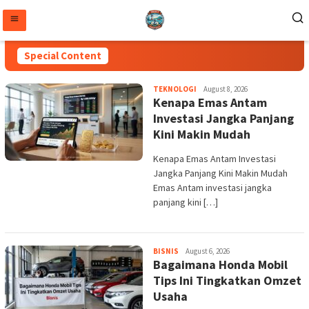
Skip
to
content
Special Content
SMAN
admin
TEKNOLOGI
August 8, 2026
2
Kenapa Emas Antam
PANGGARANGAN
Investasi Jangka Panjang
Kini Makin Mudah
Kenapa Emas Antam Investasi
Jangka Panjang Kini Makin Mudah
Emas Antam investasi jangka
panjang kini […]
admin
BISNIS
August 6, 2026
Bagaimana Honda Mobil
Tips Ini Tingkatkan Omzet
Usaha