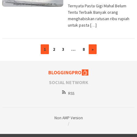
Ternyata Pasta Gigi Mahal Belum
Tentu Terbaik Banyak orang
menghabiskan ratusan ribu rupiah
untuk pasta […]
1
2
3
…
8
»
SOCIAL NETWORK
RSS
Non AMP Version
/