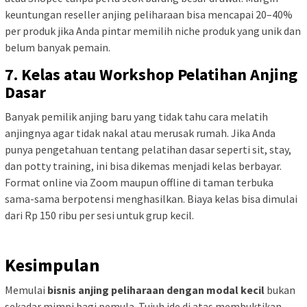
keuntungan reseller anjing peliharaan bisa mencapai 20–40%
per produk jika Anda pintar memilih niche produk yang unik dan
belum banyak pemain.
7. Kelas atau Workshop Pelatihan Anjing
Dasar
Banyak pemilik anjing baru yang tidak tahu cara melatih
anjingnya agar tidak nakal atau merusak rumah. Jika Anda
punya pengetahuan tentang pelatihan dasar seperti sit, stay,
dan potty training, ini bisa dikemas menjadi kelas berbayar.
Format online via Zoom maupun offline di taman terbuka
sama-sama berpotensi menghasilkan. Biaya kelas bisa dimulai
dari Rp 150 ribu per sesi untuk grup kecil.
Kesimpulan
Memulai
bisnis anjing peliharaan dengan modal kecil
bukan
sekadar mimpi bagi pemula. Tujuh ide di atas membuktikan