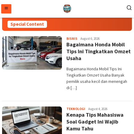
Skip
to
content
Special Content
SMAN
admin
BISNIS
August 6, 2026
2
Bagaimana Honda Mobil
PANGGARANGAN
Tips Ini Tingkatkan Omzet
Usaha
Bagaimana Honda Mobil Tips Ini
Tingkatkan Omzet Usaha Banyak
pemilik usaha kecil dan menengah
di […]
admin
TEKNOLOGI
August 4, 2026
Kenapa Tips Mahasiswa
Soal Gadget Ini Wajib
Kamu Tahu