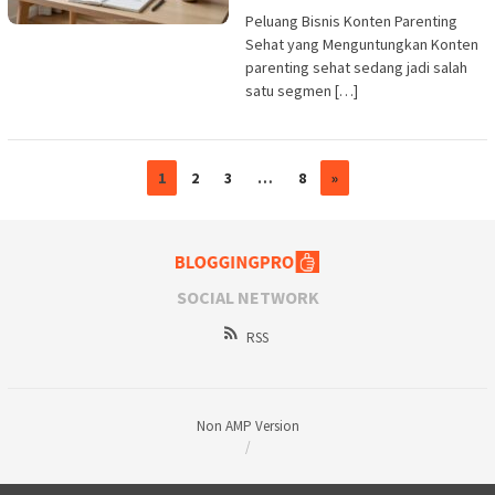
Peluang Bisnis Konten Parenting
Sehat yang Menguntungkan Konten
parenting sehat sedang jadi salah
satu segmen […]
1
2
3
…
8
»
SOCIAL NETWORK
RSS
Non AMP Version
/