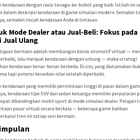
h kendaraan dengan rasio tenaga-ke-bobot yang baik. Istilah ini s
 dalam deskripsi kendaraan di game simulasi modern. Semakin ti
ya, semakin lincah kendaraan Anda di lintasan.
k Mode Dealer atau Jual-Beli: Fokus pada
i Jual Ulang
 tujuan bermain adalah membangun bisnis otomotif virtual — me
rbaiki, lalu menjual kendaraan dengan untung — maka strategi
han kendaraan benar-benar berbeda. Di sini, yang diutamakan bu
ma tapi potensi kenaikan nilai setelah diperbaiki.
h kendaraan yang memiliki permintaan tinggi di pasar dalam gam
ya, kendaraan tipe SUV dan sedan keluarga memiliki perputaran p
cepat dibandingkan mobil sport di mode simulasi dealer. Pelajari t
taan pasar virtual secara berkala — beberapa game bahkan
barui tren ini setiap sesi bermain.
impulan
h kendaraan terbaik di
game mobil bekas
bukan soal mengikuti in