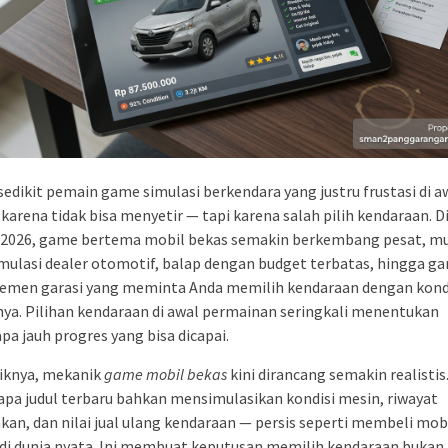
sedikit pemain game simulasi berkendara yang justru frustasi di a
karena tidak bisa menyetir — tapi karena salah pilih kendaraan. D
 2026, game bertema mobil bekas semakin berkembang pesat, mu
imulasi dealer otomotif, balap dengan budget terbatas, hingga g
emen garasi yang meminta Anda memilih kendaraan dengan kond
ya. Pilihan kendaraan di awal permainan seringkali menentukan
pa jauh progres yang bisa dicapai.
iknya, mekanik
game mobil bekas
kini dirancang semakin realistis
pa judul terbaru bahkan mensimulasikan kondisi mesin, riwayat
kan, dan nilai jual ulang kendaraan — persis seperti membeli mob
di dunia nyata. Ini membuat keputusan memilih kendaraan bukan