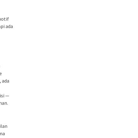
otif
pi ada
i
e
 ada
isi —
han.
ilan
ema