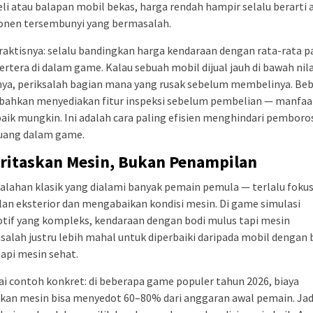
eli atau balapan mobil bekas, harga rendah hampir selalu berarti 
nen tersembunyi yang bermasalah.
raktisnya: selalu bandingkan harga kendaraan dengan rata-rata p
ertera di dalam game. Kalau sebuah mobil dijual jauh di bawah nila
nya, periksalah bagian mana yang rusak sebelum membelinya. Be
bahkan menyediakan fitur inspeksi sebelum pembelian — manfa
baik mungkin. Ini adalah cara paling efisien menghindari pemboro
uang dalam game.
oritaskan Mesin, Bukan Penampilan
salahan klasik yang dialami banyak pemain pemula — terlalu foku
an eksterior dan mengabaikan kondisi mesin. Di game simulasi
tif yang kompleks, kendaraan dengan bodi mulus tapi mesin
alah justru lebih mahal untuk diperbaiki daripada mobil dengan 
tapi mesin sehat.
i contoh konkret: di beberapa game populer tahun 2026, biaya
kan mesin bisa menyedot 60–80% dari anggaran awal pemain. Jad