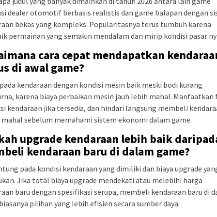
pa judul yang banyak dimainkan di tahun 2026 antara lain game
si dealer otomotif berbasis realistis dan game balapan dengan s
raan bekas yang kompleks. Popularitasnya terus tumbuh karena
ik permainan yang semakin mendalam dan mirip kondisi pasar ny
aimana cara cepat mendapatkan kendaraa
us di awal game?
pada kendaraan dengan kondisi mesin baik meski bodi kurang
na, karena biaya perbaikan mesin jauh lebih mahal. Manfaatkan f
si kendaraan jika tersedia, dan hindari langsung membeli kendar
g mahal sebelum memahami sistem ekonomi dalam game.
kah upgrade kendaraan lebih baik daripad
beli kendaraan baru di dalam game?
tung pada kondisi kendaraan yang dimiliki dan biaya upgrade yan
ukan. Jika total biaya upgrade mendekati atau melebihi harga
aan baru dengan spesifikasi serupa, membeli kendaraan baru di 
iasanya pilihan yang lebih efisien secara sumber daya.