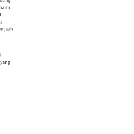
ahami
l
g
ya jauh
i
 yang
i