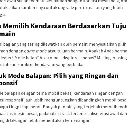
dari awal sudah memilih kendaraan dengan kondisi mesin baik, An
lokasikan sumber daya untuk upgrade performa lain yang lebih
gis.
s Memilih Kendaraan Berdasarkan Tuj
main
ni bagian yang sering dilewatkan oleh pemain: menyesuaikan pili
raan dengan
game mode
atau tujuan bermain. Apakah Anda bermai
dealer? Mode balap? Atau mode eksplorasi bebas? Masing-masing
tuhkan karakter kendaraan yang berbeda.
uk Mode Balapan: Pilih yang Ringan dan
ponsif
de balapan dengan tema mobil bekas, kendaraan ringan dengan
si responsif jauh lebih menguntungkan dibandingkan mobil besa
aga tinggi tapi berat. Banyak pemain yang terjebak memilih mob
asitas mesin besar, padahal di track tertentu, akselerasi awal dan
ing di tikungan lebih menentukan kemenangan.