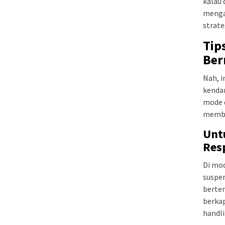
kalau 
menga
strate
Tip
Ber
Nah, i
kenda
mode 
membu
Unt
Res
Di mo
suspen
berten
berkap
handl