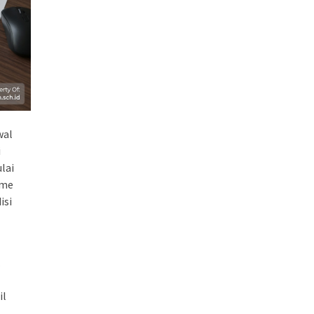
wal
i
lai
ame
isi
.
il