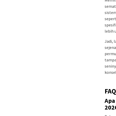
semata
sistem
sepert
spesif
lebih 
Jadi, 
sejena
permu
tampak
seniny
konsek
FAQ
Apa
202