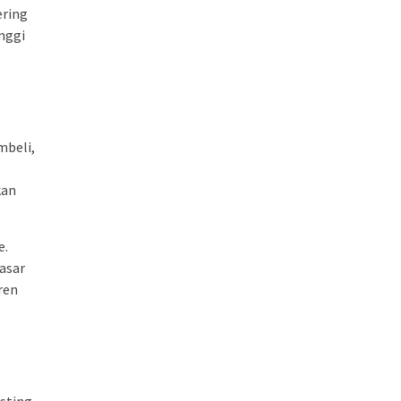
ering
nggi
mbeli,
kan
e.
asar
ren
sting