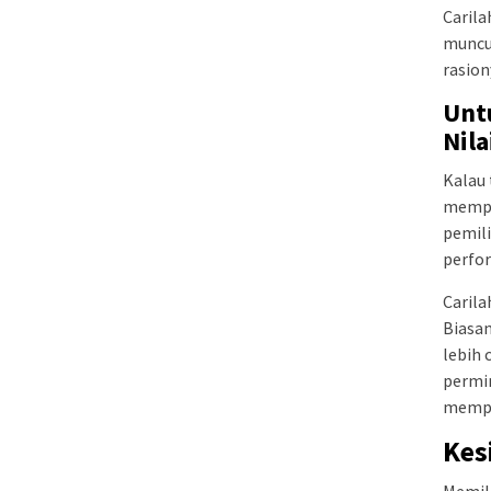
Carila
muncul
rasion
Untu
Nila
Kalau
mempe
pemili
perfor
Carila
Biasan
lebih 
permin
memper
Kes
Memili