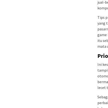
jual-b
kompo
Tips p
yang t
pasar
game 
itu se
mata 
Pri
Ini ke
tampil
otomo
bermas
lecet 
Sebaga
perbai