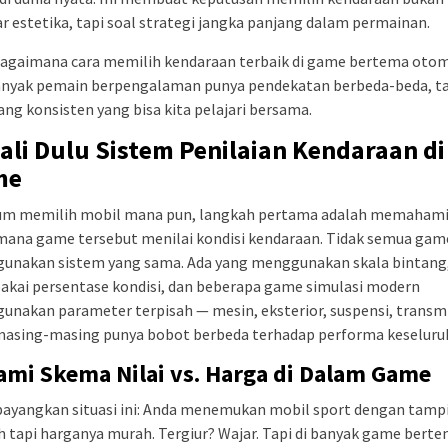
r estetika, tapi soal strategi jangka panjang dalam permainan.
 bagaimana cara memilih kendaraan terbaik di game bertema otom
Banyak pemain berpengalaman punya pendekatan berbeda-beda, ta
ang konsisten yang bisa kita pelajari bersama.
ali Dulu Sistem Penilaian Kendaraan di
me
um memilih mobil mana pun, langkah pertama adalah memaham
mana game tersebut menilai kondisi kendaraan. Tidak semua gam
unakan sistem yang sama. Ada yang menggunakan skala bintang,
akai persentase kondisi, dan beberapa game simulasi modern
nakan parameter terpisah — mesin, eksterior, suspensi, transm
masing-masing punya bobot berbeda terhadap performa keseluru
ami Skema Nilai vs. Harga di Dalam Game
bayangkan situasi ini: Anda menemukan mobil sport dengan tamp
tapi harganya murah. Tergiur? Wajar. Tapi di banyak game bert