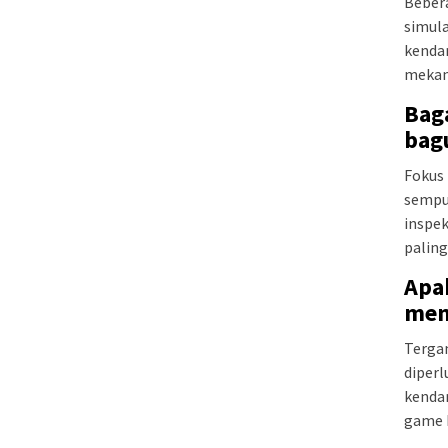
Bebera
simula
kenda
mekan
Bag
bag
Fokus 
sempur
inspek
palin
Apa
mem
Tergan
diperl
kendar
game b