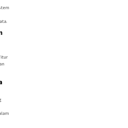
istem
ata.
n
itur
aan
a
g
dalam