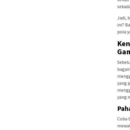
sekada
Jadi,
ini? 
pola y
Ken
Ga
Sebel
bagai
mengg
yang p
menggu
yang 
Pah
Coba 
mewah 