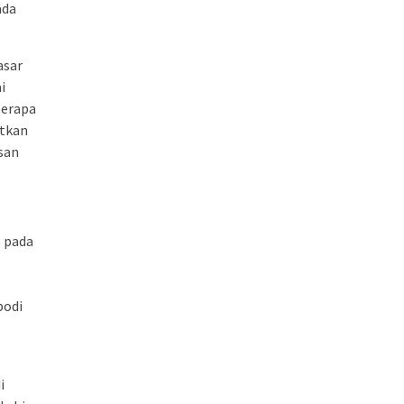
ada
asar
i
berapa
atkan
san
s pada
bodi
i