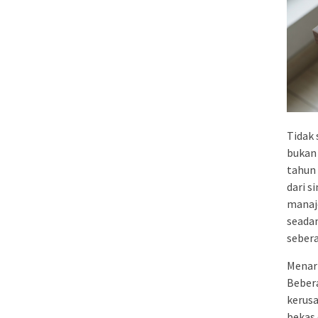
Tidak 
bukan 
tahun
dari s
manaj
seadan
sebera
Menar
Bebera
kerusa
bekas 