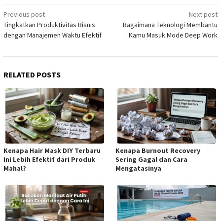
Post
Previous post
Next post
Tingkatkan Produktivitas Bisnis
Bagaimana Teknologi Membantu
navigation
dengan Manajemen Waktu Efektif
Kamu Masuk Mode Deep Work
RELATED POSTS
Kenapa Hair Mask DIY Terbaru
Kenapa Burnout Recovery
Ini Lebih Efektif dari Produk
Sering Gagal dan Cara
Mahal?
Mengatasinya