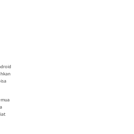
ndroid
bahkan
isa
semua
sa
iat