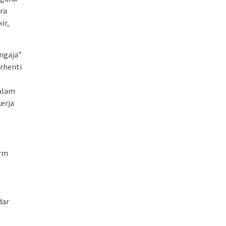
ara
ir,
engaja”
erhenti
i
dalam
kerja
orm
dar