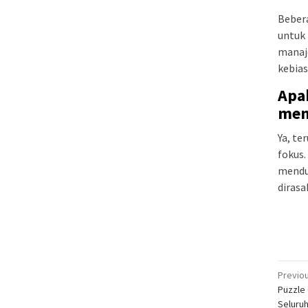
Bebera
untuk 
manaje
kebias
Apa
mem
Ya, te
fokus.
menduk
diras
Pos
Previo
Puzzle 
nav
Seluruh