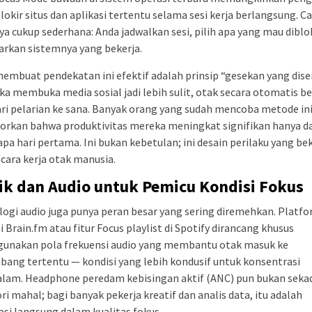
kir situs dan aplikasi tertentu selama sesi kerja berlangsung. C
ya cukup sederhana: Anda jadwalkan sesi, pilih apa yang mau diblok
iarkan sistemnya yang bekerja.
embuat pendekatan ini efektif adalah prinsip “gesekan yang dis
ka membuka media sosial jadi lebih sulit, otak secara otomatis b
i pelarian ke sana. Banyak orang yang sudah mencoba metode in
orkan bahwa produktivitas mereka meningkat signifikan hanya 
pa hari pertama. Ini bukan kebetulan; ini desain perilaku yang be
 cara kerja otak manusia.
ik dan Audio untuk Pemicu Kondisi Fokus
ogi audio juga punya peran besar yang sering diremehkan. Platf
i Brain.fm atau fitur Focus playlist di Spotify dirancang khusus
unakan pola frekuensi audio yang membantu otak masuk ke
ang tertentu — kondisi yang lebih kondusif untuk konsentrasi
lam. Headphone peredam kebisingan aktif (ANC) pun bukan seka
ri mahal; bagi banyak pekerja kreatif dan analis data, itu adalah
asi langsung dalam kualitas fokus.