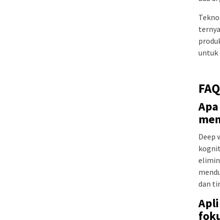
Tekno
ternya
produk
untuk
FAQ
Apa
men
Deep w
kognit
elimin
mendu
dan ti
Apl
fok