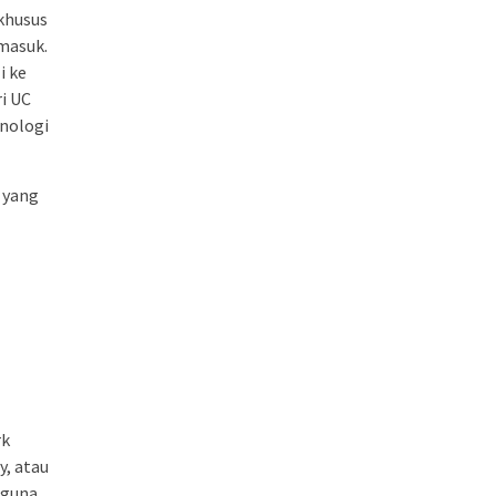
 khusus
 masuk.
i ke
ri UC
knologi
 yang
rk
y, atau
gguna