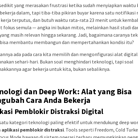
sedikit yang merasakan frustrasi ketika sudah menyiapkan waktu
bekerja dalam, tapi tiba-tiba pikiran buyar karena satu notifikasi
kerja terputus, dan butuh waktu rata-rata 23 menit untuk kembal
t fokus semula — angka ini bukan mitos, melainkan hasil studi da
 yang masih relevan hingga sekarang. Jadi, bagaimana caranya te
u bisa membantu membangun dan mempertahankan kondisi itu?
nnya ada pada cara kita memilih dan mengonfigurasi alat digital
unakan sehari-hari. Bukan soal menghindari teknologi, tapi soal
akkannya agar bekerja untuk kita, bukan sebaliknya.
nologi dan Deep Work: Alat yang Bisa
gubah Cara Anda Bekerja
kasi Pemblokir Distraksi Digital
satu kategori teknologi paling efektif untuk mendukung deep wo
h
aplikasi pemblokir distraksi
. Tools seperti Freedom, Cold Turke
 Focus Mode bawaan di sistem operasi terbaru memungkinkan pen