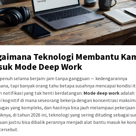
gaimana Teknologi Membantu Ka
suk Mode Deep Work
 penuh selama berjam-jam tanpa gangguan — kedengarannya
ana, tapi banyak orang tahu betapa susahnya mencapai kondisi it
 notifikasi yang tak henti berdatangan.
Mode deep work
adalah
i kognitif di mana seseorang bekerja dengan konsentrasi maksim
ugas yang kompleks, dan hasilnya bisa jauh melampaui pekerjaan 
knya, di tahun 2026 ini, teknologi yang sering dituding sebagai s
an justru bisa dibalik perannya menjadi alat bantu masuk ke kond
tersebut.