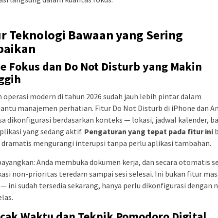
ur Teknologi Bawaan yang Sering
baikan
e Fokus dan Do Not Disturb yang Makin
ggih
 operasi modern di tahun 2026 sudah jauh lebih pintar dalam
ntu manajemen perhatian. Fitur Do Not Disturb di iPhone dan A
isa dikonfigurasi berdasarkan konteks — lokasi, jadwal kalender, 
aplikasi yang sedang aktif.
Pengaturan yang tepat pada fitur ini
b
 dramatis mengurangi interupsi tanpa perlu aplikasi tambahan.
bayangkan: Anda membuka dokumen kerja, dan secara otomatis 
kasi non-prioritas teredam sampai sesi selesai. Ini bukan fitur ma
— ini sudah tersedia sekarang, hanya perlu dikonfigurasi dengan n
elas.
acak Waktu dan Teknik Pomodoro Digital