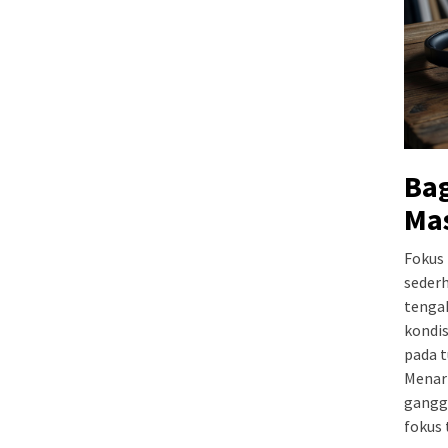
Ba
Ma
Fokus
sederh
tengah
kondis
pada t
Menari
ganggu
fokus 