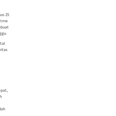
us 25
ritme
mbuat
ggu.
tal
itas
epat,
ah
dah