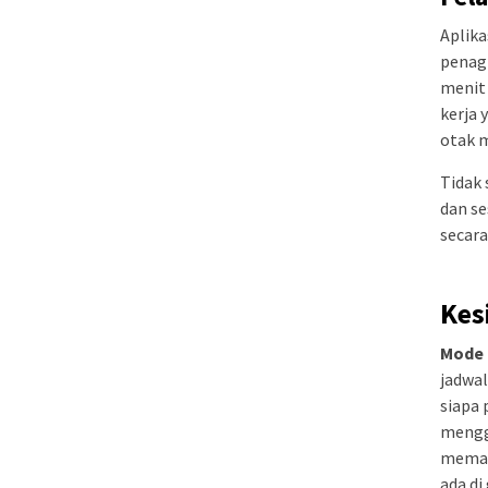
Aplika
penagi
menit 
kerja
otak m
Tidak 
dan s
secara
Kes
Mode 
jadwa
siapa 
menggu
memanf
ada d