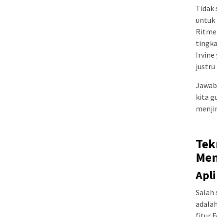
Tidak 
untuk 
Ritme 
tingka
Irvine
justr
Jawaba
kita g
menjin
Tek
Men
Apli
Salah 
adala
fitur