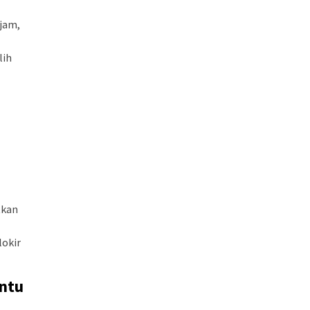
jam,
lih
tkan
lokir
antu