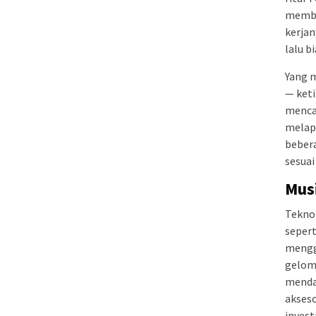
memblo
kerjan
lalu b
Yang m
— keti
mencar
melap
bebera
sesuai
Mus
Teknol
sepert
mengg
gelomb
menda
akseso
invest