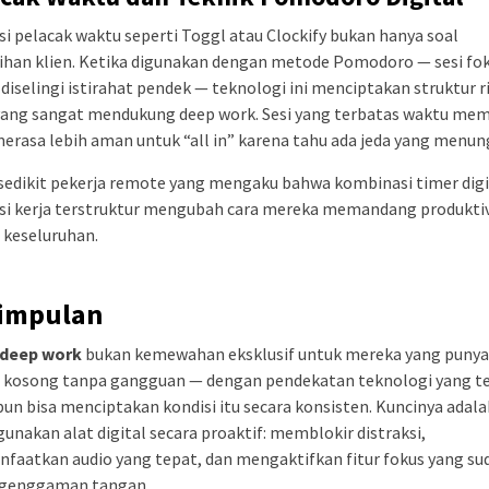
si pelacak waktu seperti Toggl atau Clockify bukan hanya soal
han klien. Ketika digunakan dengan metode Pomodoro — sesi fok
diselingi istirahat pendek — teknologi ini menciptakan struktur 
 yang sangat mendukung deep work. Sesi yang terbatas waktu me
erasa lebih aman untuk “all in” karena tahu ada jeda yang menun
sedikit pekerja remote yang mengaku bahwa kombinasi timer digi
esi kerja terstruktur mengubah cara mereka memandang produktiv
 keseluruhan.
impulan
deep work
bukan kemewahan eksklusif untuk mereka yang punya
l kosong tanpa gangguan — dengan pendekatan teknologi yang t
pun bisa menciptakan kondisi itu secara konsisten. Kuncinya adal
nakan alat digital secara proaktif: memblokir distraksi,
aatkan audio yang tepat, dan mengaktifkan fitur fokus yang su
i genggaman tangan.