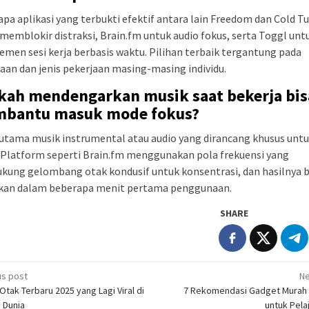
pa aplikasi yang terbukti efektif antara lain Freedom dan Cold T
memblokir distraksi, Brain.fm untuk audio fokus, serta Toggl unt
men sesi kerja berbasis waktu. Pilihan terbaik tergantung pada
aan dan jenis pekerjaan masing-masing individu.
kah mendengarkan musik saat bekerja bis
bantu masuk mode fokus?
rutama musik instrumental atau audio yang dirancang khusus unt
 Platform seperti Brain.fm menggunakan pola frekuensi yang
ung gelombang otak kondusif untuk konsentrasi, dan hasilnya b
akan dalam beberapa menit pertama penggunaan.
SHARE
t
us post
Ne
Otak Terbaru 2025 yang Lagi Viral di
7 Rekomendasi Gadget Murah 
igation
 Dunia
untuk Pela