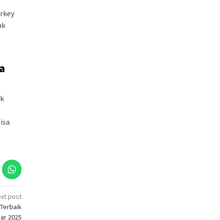
urkey
uk
a
uk
isa
xt post
Terbaik
jar 2025