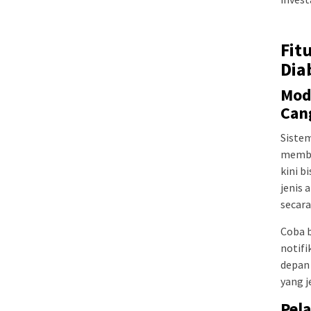
Fit
Dia
Mod
Can
Sistem
memba
kini b
jenis 
secara
Coba 
notifi
depan 
yang j
Pel