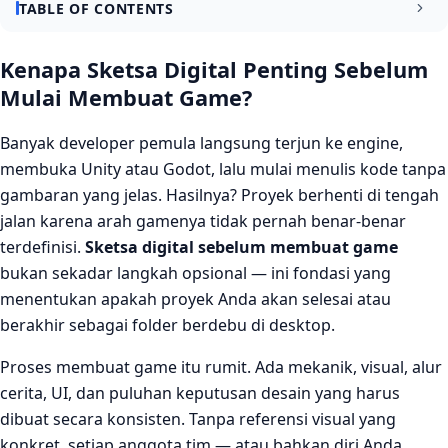
TABLE OF CONTENTS
Sketsa Digital Sebagai Fondasi Desain Game yang Solid
Kenapa Sketsa Digital Penting Sebelum
Mulai Membuat Game?
Memperjelas Visi Sebelum Menulis Satu Baris Kode
Membantu Komunikasi Antar Tim Secara Efisien
Banyak developer pemula langsung terjun ke engine,
membuka Unity atau Godot, lalu mulai menulis kode tanpa
Jenis Sketsa Digital yang Digunakan dalam Proses Game
Dev
gambaran yang jelas. Hasilnya? Proyek berhenti di tengah
jalan karena arah gamenya tidak pernah benar-benar
Wireframe dan Flowchart UI
terdefinisi.
Sketsa digital sebelum membuat game
Concept Art dan Mood Board
bukan sekadar langkah opsional — ini fondasi yang
menentukan apakah proyek Anda akan selesai atau
Kesimpulan
berakhir sebagai folder berdebu di desktop.
FAQ
Proses membuat game itu rumit. Ada mekanik, visual, alur
Apakah sketsa digital wajib dibuat sebelum membuat
cerita, UI, dan puluhan keputusan desain yang harus
game?
dibuat secara konsisten. Tanpa referensi visual yang
Software apa yang digunakan untuk membuat sketsa
konkret, setiap anggota tim — atau bahkan diri Anda