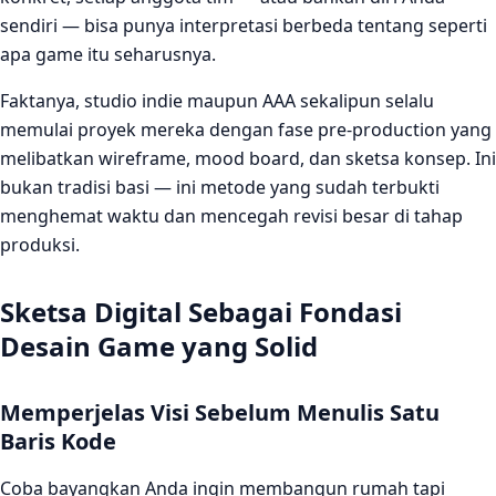
digital untuk game?
sendiri — bisa punya interpretasi berbeda tentang seperti
Berapa lama fase sketsa digital idealnya dilakukan
apa game itu seharusnya.
sebelum mulai coding?
Faktanya, studio indie maupun AAA sekalipun selalu
memulai proyek mereka dengan fase pre-production yang
melibatkan wireframe, mood board, dan sketsa konsep. Ini
bukan tradisi basi — ini metode yang sudah terbukti
menghemat waktu dan mencegah revisi besar di tahap
produksi.
Sketsa Digital Sebagai Fondasi
Desain Game yang Solid
Memperjelas Visi Sebelum Menulis Satu
Baris Kode
Coba bayangkan Anda ingin membangun rumah tapi