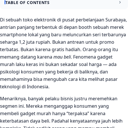
TABLE OF CONTENTS
Psikologi Konsumen di Balik Daya Tarik Gadget Murah
Di sebuah toko elektronik di pusat perbelanjaan Surabaya,
antrian panjang terbentuk di depan booth sebuah merek
Efek Harga Referensi dan Anchoring
smartphone lokal yang baru meluncurkan seri terbarunya
Rasa Aman dari “Risiko Finansial yang Rendah”
seharga 1,2 juta rupiah. Bukan antrean untuk promo
terbatas. Bukan karena gratis hadiah. Orang-orang itu
Strategi Bisnis yang Bisa Dipelajari dari Fenomena Ini
memang datang karena
mau beli
. Fenomena gadget
Bangun Narasi “Value for Money” yang Kuat
murah laku keras ini bukan sekadar soal harga — ada
Manfaatkan Efek Sosial dan Word-of-Mouth
psikologi konsumen yang bekerja di baliknya, dan
memahaminya bisa mengubah cara kita melihat pasar
Kesimpulan
teknologi di Indonesia.
FAQ
Menariknya, banyak pelaku bisnis justru meremehkan
Kenapa gadget murah bisa laku lebih banyak dari
segmen ini. Mereka menganggap konsumen yang
gadget mahal padahal kualitasnya kalah?
membeli gadget murah hanya “terpaksa” karena
Apakah strategi harga murah bisa merusak citra merek
keterbatasan daya beli. Padahal kenyataannya jauh lebih
dalam jangka panjang?