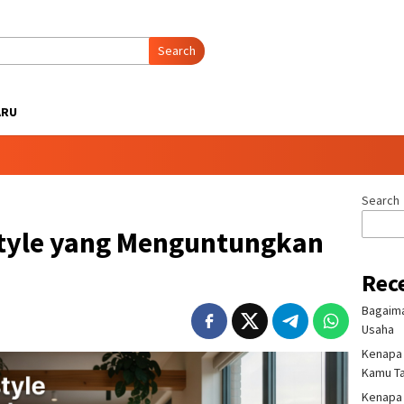
Search
ARU
Search
estyle yang Menguntungkan
Rec
Bagaima
Usaha
Kenapa 
Kamu T
Kenapa H