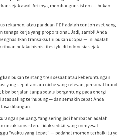
kirkan sejak awal. Artinya, membangun sistem — bukan
rsus rekaman, atau panduan PDF adalah contoh aset yang
an tenaga kerja yang proporsional. Jadi, sambil Anda
menghasilkan transaksi. Ini bukan utopia — ini adalah
ribuan pelaku bisnis lifestyle di Indonesia sejak
ungkan bukan tentang tren sesaat atau keberuntungan
i yang tepat antara niche yang relevan, personal brand
g bisa berjalan tanpa selalu bergantung pada energi
di atas saling terhubung — dan semakin cepat Anda
 bisa dibangun.
kekurangan peluang. Yang sering jadi hambatan adalah
n untuk konsisten. Tidak sedikit yang menyesal
ggu “waktu yang tepat” — padahal momen terbaik itu ya