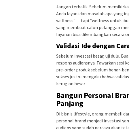
Jangan terbalik. Sebelum memikirkan 
Anda layani dan masalah apa yang ing
wellness” — tapi “wellness untuk ibu 
yang membuat calon pelanggan meras
layanan bisa dikembangkan secara or
Validasi Ide dengan Car
Sebelum investasi besar, uji dulu. Bu
respons audiensnya. Tawarkan sesi k
pre-order produk sebelum benar-bena
sukses justru mengaku bahwa valida
kerugian besar.
Bangun Personal Bran
Panjang
Di bisnis lifestyle, orang membeli d
personal brand menjadi investasi yan
audiens yang sudah percaya akan tet