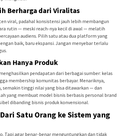
h Berharga dari Viralitas
en viral, padahal konsistensi jauh lebih membangun
ara rutin — meski reach-nya kecil di awal — melatih
cayaan audiens. Pilih satu atau dua platform yang
dengan baik, baru ekspansi. Jangan menyebar terlalu
gus.
ukan Hanya Produk
sa menghasilkan pendapatan dari berbagai sumber: kelas
ingga membership komunitas berbayar. Menariknya,
 semakin tinggi nilai yang bisa ditawarkan — dan
ilah yang membuat model bisnis berbasis personal brand
sibel dibanding bisnis produk konvensional.
: Dari Satu Orang ke Sistem yang
 solo. Tapi agar benar-benar menguntungkan dan tidak