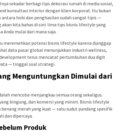
ya sekadar berbagi tips dekorasi rumah di media sosial,
nd konsultasi interior dengan klien korporat. Itu bukan
ak antara hobi dan penghasilan sudah sangat tipis —
akan kita bahas di sini: lima tips bisnis lifestyle yang
 Anda mulai dari mana saja.
tru meremehkan potensi bisnis lifestyle karena dianggap
dahal data pasar global menunjukkan industri wellness,
l development terus mencatat pertumbuhan dua digit
ata — tinggal soal strategi.
 yang Menguntungkan Dimulai dari
adalah mencoba menjangkau semua orang sekaligus.
yang bingung, dan konversi yang minim. Bisnis lifestyle
u benang merah yang kuat — satu sudut pandang spesifik
i dan dipercaya.
Sebelum Produk