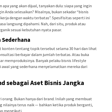
apa yang akan dijual, tanyakan dulu: siapa yang ingin
in Anda selesaikan? Misalnya, bukan sekadar “bisnis
kerja dengan waktu terbatas”. Spesifisitas seperti ini
a langsung dipahami. Nah, dari situ, produk atau
ganik sesuai kebutuhan nyata pasar.
a Sederhana
at konten tentang topik tersebut selama 30 hari dan lihat
onsultasi berbayar dalam jumlah terbatas. Atau buka
r memproduksinya. Banyak pelaku bisnis lifestyle
si awal yang sederhana menyelamatkan mereka dari
d sebagai Aset Bisnis Jangka
ari orang. Bukan hanya dari brand. Inilah yang membuat
g nilainya terus naik — bahkan ketika produk berganti,
ap mengikuti.