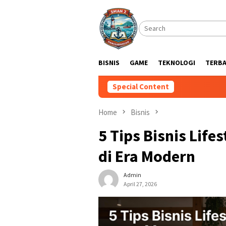
Skip
to
content
BISNIS
GAME
TEKNOLOGI
TERB
Special Content
Home
Bisnis
5 Tips Bisnis Lif
di Era Modern
Admin
April 27, 2026