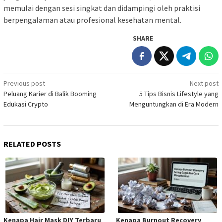
memulai dengan sesi singkat dan didampingi oleh praktisi
berpengalaman atau profesional kesehatan mental.
SHARE
Post
Previous post
Next post
Peluang Karier di Balik Booming
5 Tips Bisnis Lifestyle yang
navigation
Edukasi Crypto
Menguntungkan di Era Modern
RELATED POSTS
Kenapa Hair Mask DIY Terbaru
Kenapa Burnout Recovery