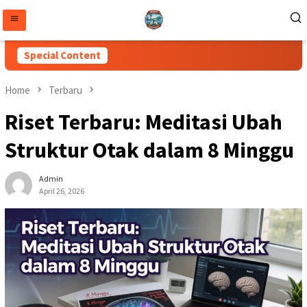
Skip
to
content
Special Content
Home
Terbaru
Riset Terbaru: Meditasi Ubah
Struktur Otak dalam 8 Minggu
Admin
April 26, 2026