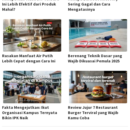
Ini Lebih Efektif dari Produk
Sering Gagal dan Cara
Mahal?
Mengatasinya
Rasakan Manfaat Air Putih
Berenang Teknik Dasar yang
Lebih Cepat dengan Cara Ini
Wajib Dikuasai Pemula 2025
Fakta Mengejutkan: Ikut
Review Jujur 7 Restaurant
Organisasi Kampus Ternyata
Burger Terviral yang Wajib
Bikin IPK Naik
Kamu Coba