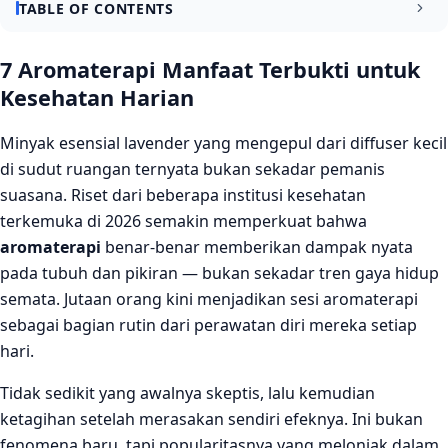
TABLE OF CONTENTS
7 Manfaat Aromaterapi yang Terbukti untuk Kesehatan
7 Aromaterapi Manfaat Terbukti untuk
Sehari-hari
Kesehatan Harian
1. Meredakan Stres dan Kecemasan
Minyak esensial lavender yang mengepul dari diffuser kecil
2. Meningkatkan Kualitas Tidur
di sudut ruangan ternyata bukan sekadar pemanis
3. Mengurangi Sakit Kepala dan Migrain
suasana. Riset dari beberapa institusi kesehatan
terkemuka di 2026 semakin memperkuat bahwa
4. Meningkatkan Fokus dan Konsentrasi
aromaterapi
benar-benar memberikan dampak nyata
Manfaat Tambahan yang Sering Diabaikan
pada tubuh dan pikiran — bukan sekadar tren gaya hidup
semata. Jutaan orang kini menjadikan sesi aromaterapi
5. Mendukung Sistem Imun
sebagai bagian rutin dari perawatan diri mereka setiap
6. Mengurangi Mual dan Gangguan Pencernaan
hari.
7. Membantu Pemulihan Otot dan Nyeri Sendi
Tidak sedikit yang awalnya skeptis, lalu kemudian
Cara Menggunakan Aromaterapi dengan Tepat
ketagihan setelah merasakan sendiri efeknya. Ini bukan
fenomena baru, tapi popularitasnya yang melonjak dalam