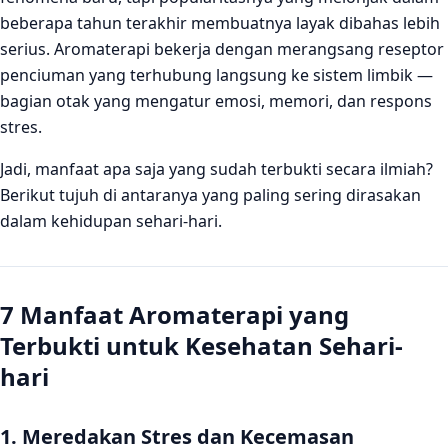
Kesimpulan
beberapa tahun terakhir membuatnya layak dibahas lebih
FAQ
serius. Aromaterapi bekerja dengan merangsang reseptor
penciuman yang terhubung langsung ke sistem limbik —
Apa manfaat aromaterapi untuk kesehatan yang sudah
terbukti secara ilmiah?
bagian otak yang mengatur emosi, memori, dan respons
stres.
Aromaterapi apa yang paling baik untuk mengurangi
stres?
Jadi, manfaat apa saja yang sudah terbukti secara ilmiah?
Apakah aromaterapi aman digunakan setiap hari?
Berikut tujuh di antaranya yang paling sering dirasakan
dalam kehidupan sehari-hari.
7 Manfaat Aromaterapi yang
Terbukti untuk Kesehatan Sehari-
hari
1. Meredakan Stres dan Kecemasan