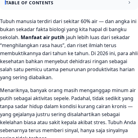
TABLE OF CONTENTS
Manfaat Air Putih yang Sudah Terbukti Secara Ilmiah
Tubuh manusia terdiri dari sekitar 60% air — dan angka ini
bukan sekadar fakta biologi yang kita hapal di bangku
1. Meningkatkan Fungsi Otak dan Konsentrasi
sekolah.
Manfaat air putih
jauh lebih luas dari sekadar
2. Membantu Metabolisme dan Pembakaran Kalori
“menghilangkan rasa haus”, dan riset ilmiah terus
membuktikannya dari tahun ke tahun. Di 2026 ini, para ahli
3. Melancarkan Sistem Pencernaan
kesehatan bahkan menyebut dehidrasi ringan sebagai
4. Menjaga Kesehatan Ginjal
salah satu pemicu utama penurunan produktivitas harian
Manfaat Lain yang Tidak Kalah Penting
yang sering diabaikan.
5. Mengontrol Tekanan Darah dan Menjaga Jantung
Menariknya, banyak orang masih menganggap minum air
putih sebagai aktivitas sepele. Padahal, tidak sedikit yang
6. Memperbaiki Kondisi Kulit dari Dalam
tanpa sadar hidup dalam kondisi kurang cairan kronis —
7. Meningkatkan Performa Fisik dan Pemulihan Otot
yang gejalanya justru sering disalahartikan sebagai
kelelahan biasa atau sakit kepala akibat stres. Tubuh Anda
Kesimpulan
sebenarnya terus memberi sinyal, hanya saja sinyalnya
FAQ