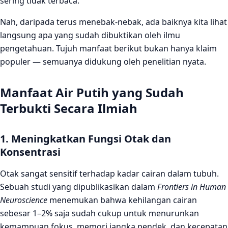
sering tidak terbaca.
Berapa banyak air putih yang harus diminum per hari?
Nah, daripada terus menebak-nebak, ada baiknya kita lihat
Apakah minum air putih bisa membantu menurunkan
langsung apa yang sudah dibuktikan oleh ilmu
berat badan?
pengetahuan. Tujuh manfaat berikut bukan hanya klaim
Apa tanda-tanda tubuh kekurangan air putih?
populer — semuanya didukung oleh penelitian nyata.
Manfaat Air Putih yang Sudah
Terbukti Secara Ilmiah
1. Meningkatkan Fungsi Otak dan
Konsentrasi
Otak sangat sensitif terhadap kadar cairan dalam tubuh.
Sebuah studi yang dipublikasikan dalam
Frontiers in Human
Neuroscience
menemukan bahwa kehilangan cairan
sebesar 1–2% saja sudah cukup untuk menurunkan
kemampuan fokus, memori jangka pendek, dan kecepatan