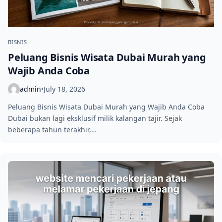
BISNIS
Peluang Bisnis Wisata Dubai Murah yang
Wajib Anda Coba
admin
July 18, 2026
•
Peluang Bisnis Wisata Dubai Murah yang Wajib Anda Coba
Dubai bukan lagi eksklusif milik kalangan tajir. Sejak
beberapa tahun terakhir,…