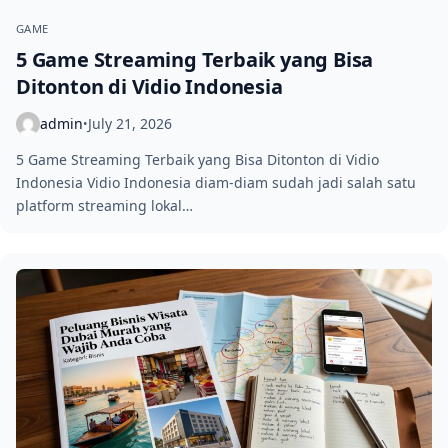
GAME
5 Game Streaming Terbaik yang Bisa
Ditonton di Vidio Indonesia
admin
July 21, 2026
•
5 Game Streaming Terbaik yang Bisa Ditonton di Vidio
Indonesia Vidio Indonesia diam-diam sudah jadi salah satu
platform streaming lokal…