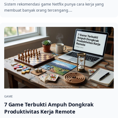
Sistem rekomendasi game Netflix punya cara kerja yang
membuat banyak orang tercengang.…
GAME
7 Game Terbukti Ampuh Dongkrak
Produktivitas Kerja Remote