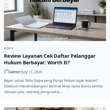
BISNIS
Review Layanan Cek Daftar Pelanggar
Hukum Berbayar: Worth It?
admin
July 17, 2026
•
Bayar untuk Tahu Siapa yang Punya Rekam Jejak Hukum?
Sebelum menandatangani kontrak kerja sama bisnis senilai
ratusan juta, seorang pengusaha…